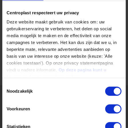
Centroplast respecteert uw privacy
Deze website maakt gebruik van cookies om: uw
gebruikerservaring te verbeteren, het delen op social
media mogelijk te maken en de effectiviteit van onze
campagnes te verbeteren. Het kan dus zijn dat we u, in
beperkte mate, relevante advertenties aanbieden op
Become a supplier to Centroplast
basis van uw interesse op onze website (keuze: 'Alle
Read more
cookies toestaan'). Op onze privacy statementpagina
vindt u nadere informatie.
Op deze pagina kunt u
tevens uw keuze ongedaan maken.
Toestemmingsselectie
Noodzakelijk
Contact
Voorkeuren
Centroplast Engineering Plastics
GmbH
Statistieken