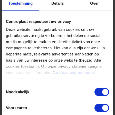
Toestemming
Details
Over
Centroplast respecteert uw privacy
Deze website maakt gebruik van cookies om: uw
gebruikerservaring te verbeteren, het delen op social
media mogelijk te maken en de effectiviteit van onze
campagnes te verbeteren. Het kan dus zijn dat we u, in
beperkte mate, relevante advertenties aanbieden op
basis van uw interesse op onze website (keuze: 'Alle
cookies toestaan'). Op onze privacy statementpagina
vindt u nadere informatie.
Op deze pagina kunt u
Finished parts: Services
tevens uw keuze ongedaan maken.
Toestemmingsselectie
Read more
Noodzakelijk
Voorkeuren