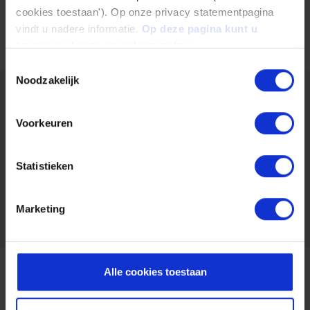
cookies toestaan'). Op onze privacy statementpagina
Teilen auf:
vindt u nadere informatie.
Op deze pagina kunt u
tevens uw keuze ongedaan maken.
Toestemmingsselectie
Noodzakelijk
Weitere Säulen der Nachhaltigkeit
Voorkeuren
entdecken
Statistieken
Marketing
Alle cookies toestaan