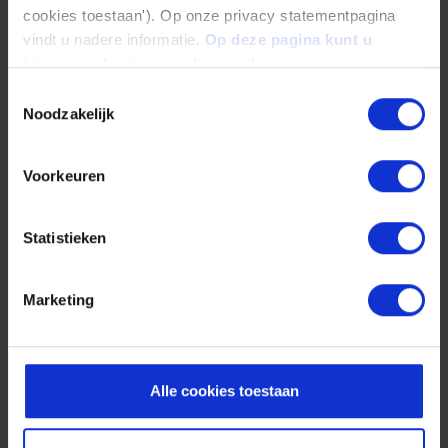
cookies toestaan'). Op onze privacy statementpagina
Kunststoff-Rundstäbe
vindt u nadere informatie.
Op deze pagina kunt u
Länge
tevens uw keuze ongedaan maken.
1000 und 3000 mm
Toestemmingsselectie
Noodzakelijk
Durchmesser
6 mm bis 300 mm
Voorkeuren
Statistieken
Marketing
Alle cookies toestaan