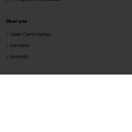
Über uns
Über Centroplast
Karriere
Kontakt
DE
Sprache:
Copyright © 2024 Centroplast
AGB
Cookie policy
Impressum
Datenschutzerklärung