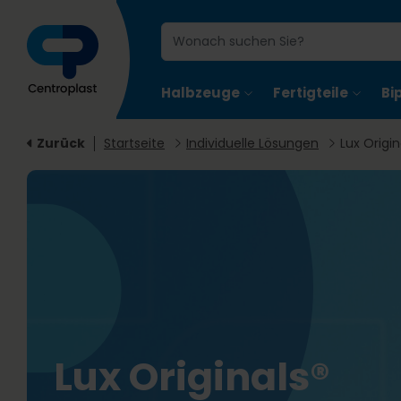
Halbzeuge
Fertigteile
Bi
Zurück
Startseite
Individuelle Lösungen
Lux Origin
Lux Originals®