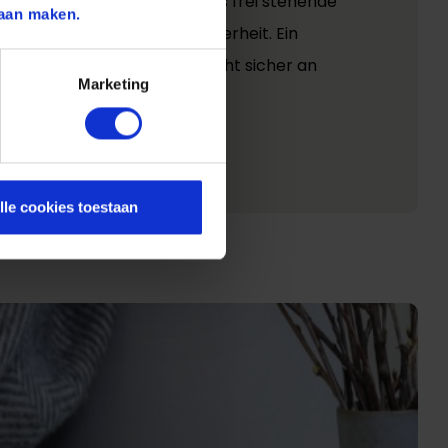
Flamme kontrollierter ab als frei stehende
aan maken.
ten damit eine höhere Sicherheit. Ein
halterboden hält das Teelicht sicher an
Marketing
lle cookies toestaan