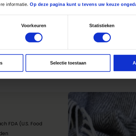
und selbstlöschende 
re informatie.
Op deze pagina kunt u tevens uw keuze onged
Kerzenformen und bie
Dornloch am Teelicht
Voorkeuren
Statistieken
seiner Stelle.
es
Selectie toestaan
A
nach FDA (U.S. Food
 den