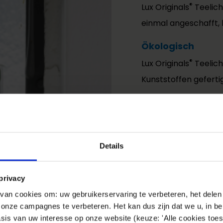
®
Lux Originals
Teelich
einmal angeschafft,
Ökologisch
®
Lux Originals
Teelich
Kunststoffen gefertig
Hygienisch
Durch das kontrollie
Verunreinigungen dur
Details
Teelichthalter im Ge
Sicher
privacy
®
In Lux Originals
Teeli
an cookies om: uw gebruikerservaring te verbeteren, het delen 
n onze campagnes te verbeteren. Het kan dus zijn dat we u, in be
Teelichter verwende
sis van uw interesse op onze website (keuze: 'Alle cookies toes