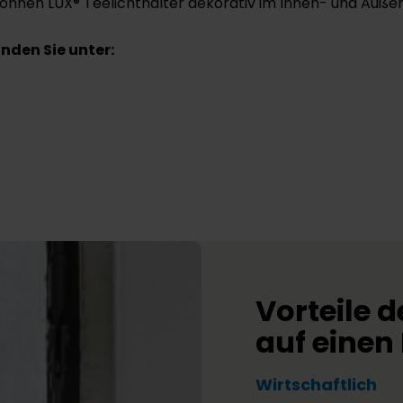
können LUX® Teelichthalter dekorativ im Innen- und Auße
nden Sie unter:
Vorteile d
auf einen 
Wirtschaftlich