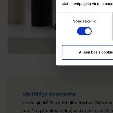
statementpagina vindt u nade
Toestemmingsselectie
Noodzakelijk
Alleen basis cooki
Vielfältige Einsatzorte
®
Lux Originals
Teelichthalter sind zertifiziert 
and Drug Administration) und damit auch für