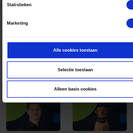
Statistieken
Marketing
Customer Service
Customer Service
Representative
Representative
Alle cookies toestaan
Helena Götte
Ida Andrieu
Unterm Ohmberg 1
Unterm Ohmberg 1
Selectie toestaan
+49 2992 9704-726
+49 2992 9704-735
helena.goette@centroplast.de
ida.andrieu@centroplast.
Alleen basis cookies