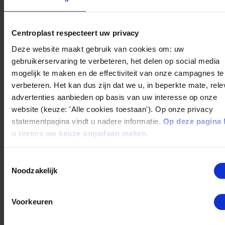
thorsten.derieth@centroplast.de
Centroplast respecteert uw privacy
Deze website maakt gebruik van cookies om: uw
gebruikerservaring te verbeteren, het delen op social media
mogelijk te maken en de effectiviteit van onze campagnes te
verbeteren. Het kan dus zijn dat we u, in beperkte mate, rel
advertenties aanbieden op basis van uw interesse op onze
Account Coordinator
Team Lead Customer
website (keuze: 'Alle cookies toestaan'). Op onze privacy
Rüdiger Pelletier
Service
statementpagina vindt u nadere informatie.
Op deze pagina 
Volker Seitz
Unterm Ohmberg 1
u tevens uw keuze ongedaan maken.
+49 2992 9704-733
Unterm Ohmberg 1
Toestemmingsselectie
ruediger.pelletier@centroplast.de
+49 2992 9704-712
Noodzakelijk
volker.seitz@centroplast
Voorkeuren