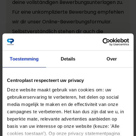
deine vollständigen Bewerbungsunterlagen zu.
Für eine unkomplizierte Bewerbung empfehlen
wir dir unser Online-Bewerbungsformular.
Selbstverständlich stehen dir auch die
traditionellen Bewerbungswege per Post oder
E-Mail an
bewerbung@centroplast.de
offen.
Toestemming
Details
Over
Anschreiben
Lebenslauf
Centroplast respecteert uw privacy
Berufsrelevante Zeugnisse und Referenzen
Deze website maakt gebruik van cookies om: uw
gebruikerservaring te verbeteren, het delen op social
Als anerkannter Ausbildungsbetrieb sind wir
media mogelijk te maken en de effectiviteit van onze
campagnes te verbeteren. Het kan dus zijn dat we u, in
stolzes Mitglied im Beruflichen Ausbildungs-
beperkte mate, relevante advertenties aanbieden op
Netzwerk im Gewerbebereich – kurz BANG.
basis van uw interesse op onze website (keuze: 'Alle
Möchtest du mehr über BANG erfahren?
cookies toestaan'). Op onze privacy statementpagina