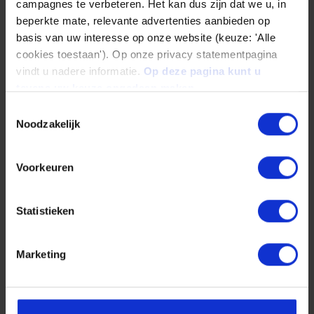
campagnes te verbeteren. Het kan dus zijn dat we u, in
Bewerbungsschreiben hochladen
beperkte mate, relevante advertenties aanbieden op
basis van uw interesse op onze website (keuze: 'Alle
Please select a file
cookies toestaan'). Op onze privacy statementpagina
vindt u nadere informatie.
Op deze pagina kunt u
tevens uw keuze ongedaan maken.
Lebenslauf hochladen
Toestemmingsselectie
Noodzakelijk
Please select a file
Voorkeuren
Zeugnisse hochladen
Statistieken
Please select a file
Marketing
Einstiegstermin