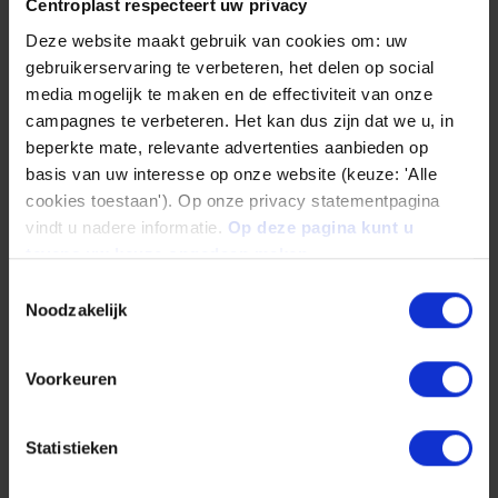
von Bipolarplatten
Centroplast respecteert uw privacy
Deze website maakt gebruik van cookies om: uw
Das Extrusionsverfahren ermöglicht die
gebruikerservaring te verbeteren, het delen op social
Herstellung von Bipolarplatten in nahezu
media mogelijk te maken en de effectiviteit van onze
sämtlichen Geometrien. Bis dato stellt
campagnes te verbeteren. Het kan dus zijn dat we u, in
beperkte mate, relevante advertenties aanbieden op
Centroplast Platten in einer Plattenstärke von
basis van uw interesse op onze website (keuze: 'Alle
1 mm bis 8 mm bei einer Breite von 250 mm bis
cookies toestaan'). Op onze privacy statementpagina
1250 mm her.
vindt u nadere informatie.
Op deze pagina kunt u
tevens uw keuze ongedaan maken.
Durch das kontinuierliche Fertigungsverfahren
Toestemmingsselectie
Noodzakelijk
sind wir in der Länge unbegrenzt.
Sonderformate können jederzeit gerne
Voorkeuren
angefragt werden.
Die ganze Wertschöpfungskette im
Statistieken
Haus