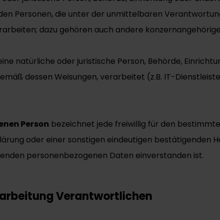
den Personen, die unter der unmittelbaren Verantwortun
rarbeiten; dazu gehören auch andere konzernangehörige 
 eine natürliche oder juristische Person, Behörde, Einric
mäß dessen Weisungen, verarbeitet (z.B. IT-Dienstleister
ffenen Person
bezeichnet jede freiwillig für den bestimmte
ärung oder einer sonstigen eindeutigen bestätigenden Ha
reffenden personenbezogenen Daten einverstanden ist.
rarbeitung Verantwortlichen