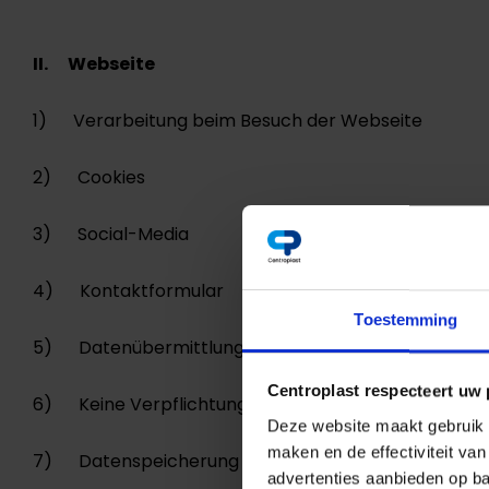
II. Webseite
1) Verarbeitung beim Besuch der Webseite
2) Cookies
3) Social-Media
4) Kontaktformular
Toestemming
5) Datenübermittlung
Centroplast respecteert uw 
6) Keine Verpflichtung zur Bereitstellung person
Deze website maakt gebruik v
maken en de effectiviteit va
7) Datenspeicherung
advertenties aanbieden op ba