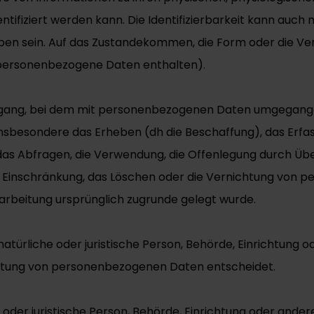
ntifiziert werden kann. Die Identifizierbarkeit kann auch
en sein. Auf das Zustandekommen, die Form oder die Ve
personenbezogene Daten enthalten).
rgang, bei dem mit personenbezogenen Daten umgegangen 
nsbesondere das Erheben (dh die Beschaffung), das Erfass
as Abfragen, die Verwendung, die Offenlegung durch Über
die Einschränkung, das Löschen oder die Vernichtung von
arbeitung ursprünglich zugrunde gelegt wurde.
 natürliche oder juristische Person, Behörde, Einrichtung 
eitung von personenbezogenen Daten entscheidet.
he oder juristische Person, Behörde, Einrichtung oder and