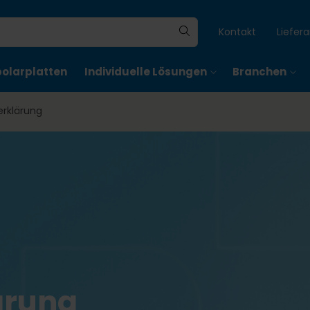
Kontakt
Liefer
polarplatten
Individuelle Lösungen
Branchen
rklärung
ärung