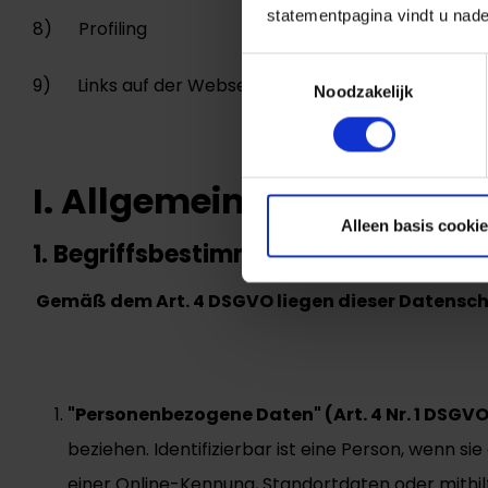
statementpagina vindt u nade
8) Profiling
Toestemmingsselectie
9) Links auf der Webseite
Noodzakelijk
I. Allgemeines
Alleen basis cooki
1. Begriffsbestimmungen
Gemäß dem Art. 4 DSGVO liegen dieser Datensc
"Personenbezogene Daten" (Art. 4 Nr. 1 DSGV
beziehen. Identifizierbar ist eine Person, wenn 
einer Online-Kennung, Standortdaten oder mithilf