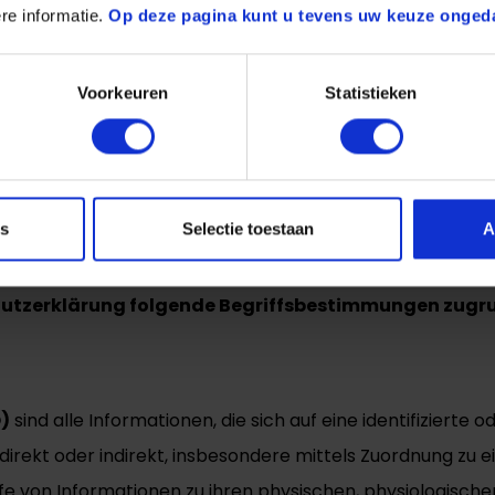
re informatie.
Op deze pagina kunt u tevens uw keuze onged
Voorkeuren
Statistieken
es
Selectie toestaan
A
hutzerklärung folgende Begriffsbestimmungen zugr
O)
sind alle Informationen, die sich auf eine identifizierte 
sie direkt oder indirekt, insbesondere mittels Zuordnung
e von Informationen zu ihren physischen, physiologischen