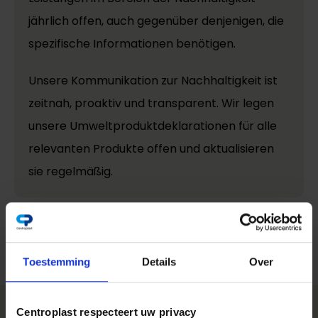
jährlich offen, auch gegenüber denjenigen, die
spezifische Informationen benötigen.
Unsere Kommunikation zur Nachhaltigkeit ist
zeitnah, proaktiv und transparent. Wir legen
unsere Umweltproduktdeklarationen für alle
relevanten Produkte offen und aktualisieren
sie regelmäßig.
Teilen auf:
Toestemming
Details
Over
Centroplast respecteert uw privacy