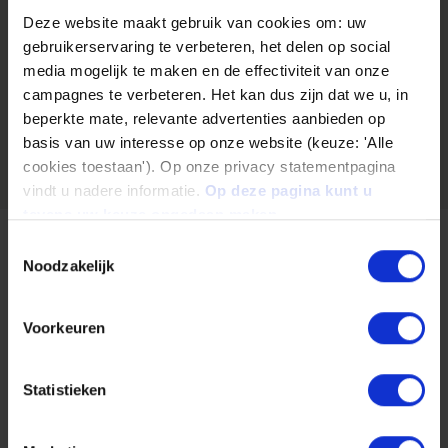
Weitere Säulen der Nachhaltigkeit
Deze website maakt gebruik van cookies om: uw
entdecken
gebruikerservaring te verbeteren, het delen op social
media mogelijk te maken en de effectiviteit van onze
campagnes te verbeteren. Het kan dus zijn dat we u, in
beperkte mate, relevante advertenties aanbieden op
basis van uw interesse op onze website (keuze: 'Alle
cookies toestaan'). Op onze privacy statementpagina
vindt u nadere informatie.
Op deze pagina kunt u
tevens uw keuze ongedaan maken.
Toestemmingsselectie
Noodzakelijk
Voorkeuren
Statistieken