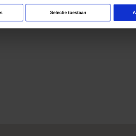
es
Selectie toestaan
A