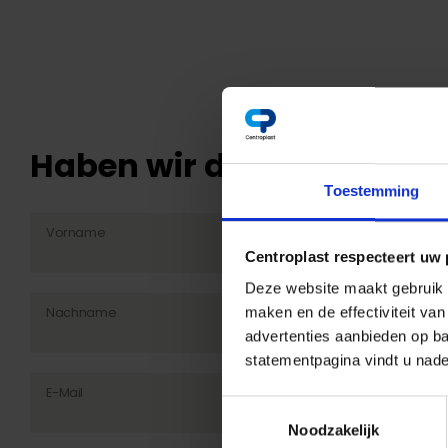
Haben wir dein Interesse
Toestemming
Vorname
Centroplast respecteert uw 
Deze website maakt gebruik v
Nachname
maken en de effectiviteit va
advertenties aanbieden op ba
statementpagina vindt u nade
E-Mail
Toestemmingsselectie
Noodzakelijk