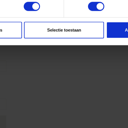
es
Selectie toestaan
A