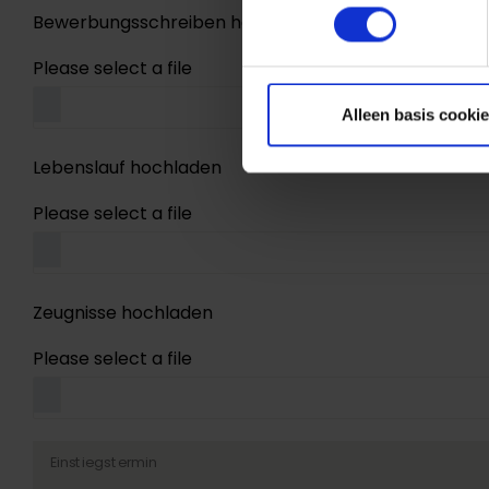
Bewerbungsschreiben hochladen
Please select a file
Alleen basis cooki
Lebenslauf hochladen
Please select a file
Zeugnisse hochladen
Please select a file
Einstiegstermin