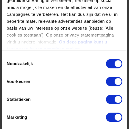
une opération de moussage, avant d’être relié
gebruikerservaring te verbeteren, het delen op social
media mogelijk te maken en de effectiviteit van onze
à l’enveloppe extérieure pour assurer stabilité
campagnes te verbeteren. Het kan dus zijn dat we u, in
et isolation.
beperkte mate, relevante advertenties aanbieden op
basis van uw interesse op onze website (keuze: 'Alle
« Nous établissons de nouvelles références en
cookies toestaan'). Op onze privacy statementpagina
matière de production de ballons tampons
vindt u nadere informatie.
Op deze pagina kunt u
tevens uw keuze ongedaan maken.
efficace, respectueuse de l’environnement et
Toestemmingsselectie
de haute qualité », déclare Raino Rieseler,
Noodzakelijk
Directeur général de Centrotherm.
Voorkeuren
Tous ces projets et bien d'autres
encore sont également présentés
Statistieken
dans notre rapport d'impact sur le
développement durable 2024 de
Marketing
CENTROTEC Industries