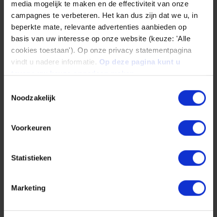
media mogelijk te maken en de effectiviteit van onze
(Règle techniques, fiche de travail W 20), est
campagnes te verbeteren. Het kan dus zijn dat we u, in
beperkte mate, relevante advertenties aanbieden op
particulièrement approprié et se prête donc
basis van uw interesse op onze website (keuze: 'Alle
tout spécialement à une utilisation en toute
cookies toestaan'). Op onze privacy statementpagina
sécurité dans le domaine de l’eau potable.
vindt u nadere informatie.
Op deze pagina kunt u
tevens uw keuze ongedaan maken.
Le tout en conservant la bonne capacité
Toestemmingsselectie
Noodzakelijk
d’usinage, la stabilité dimensionnelle et
chimique du plastique de base, le
Voorkeuren
polyoxyméthylène. La conformité vis-à-vis de
la législation alimentaire selon l’UE/FDA est
Statistieken
respectée. Pour ces raisons, les plastiques
POM W servent souvent d'éléments de
Marketing
construction pour le conditionnement de l’eau
potable.