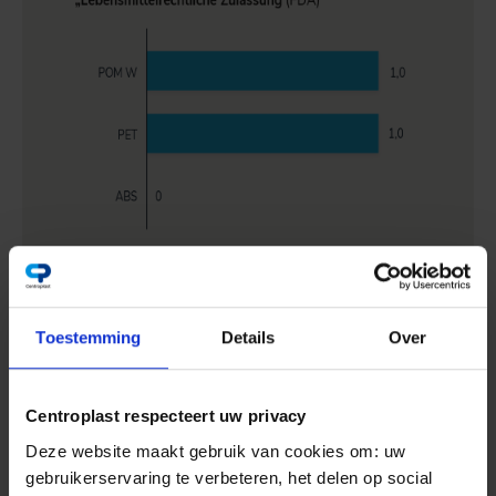
Quel plastique surmonte les directives
strictes en matière de sécurité ?
Toestemming
Details
Over
Les plastiques destinés à l’industrie agro-
alimentaire doivent répondre à des directives
Centroplast respecteert uw privacy
strictes en matière de sécurité. POM W, un
Deze website maakt gebruik van cookies om: uw
thermoplastique partiellement cristallin, qui
gebruikerservaring te verbeteren, het delen op social
est certifié conformément au règlement W