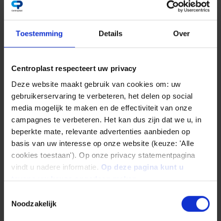
: Matériaux
En savoir plus
Toestemming
Details
Over
Centroplast respecteert uw privacy
Deze website maakt gebruik van cookies om: uw
gebruikerservaring te verbeteren, het delen op social
media mogelijk te maken en de effectiviteit van onze
campagnes te verbeteren. Het kan dus zijn dat we u, in
beperkte mate, relevante advertenties aanbieden op
basis van uw interesse op onze website (keuze: 'Alle
cookies toestaan'). Op onze privacy statementpagina
vindt u nadere informatie.
Op deze pagina kunt u
tevens uw keuze ongedaan maken.
Toestemmingsselectie
Formats de nos produits semi-finis
Noodzakelijk
En savoir plus