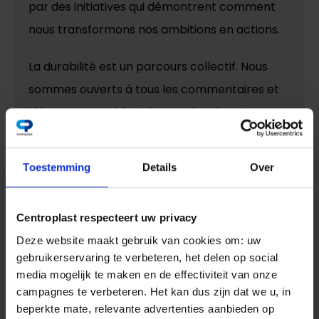
par des initiatives qui démontrent comment
nous transformons nos ambitions en actions.
La durabilité est un parcours collectif. Nous
sommes ouverts à tous les commentaires et
idées qui nous aident à approfondir notre
approche et à nous rapprocher d'un avenir
véritablement durable, circulaire et
Toestemming
Details
Over
responsable. »
- Steven Meun, Directeur du groupe
Centroplast respecteert uw privacy
Durabilité
Deze website maakt gebruik van cookies om: uw
gebruikerservaring te verbeteren, het delen op social
media mogelijk te maken en de effectiviteit van onze
campagnes te verbeteren. Het kan dus zijn dat we u, in
beperkte mate, relevante advertenties aanbieden op