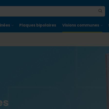
inées
Plaques bipolaires
Visions communes
es