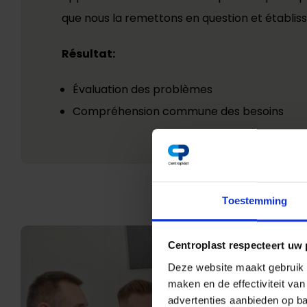
que nous la remettons en question et établis
Résultat:
Évaluation des problèmes
Compréhension commune des besoins
Toestemming
Centroplast respecteert uw 
Deze website maakt gebruik v
maken en de effectiviteit va
advertenties aanbieden op ba