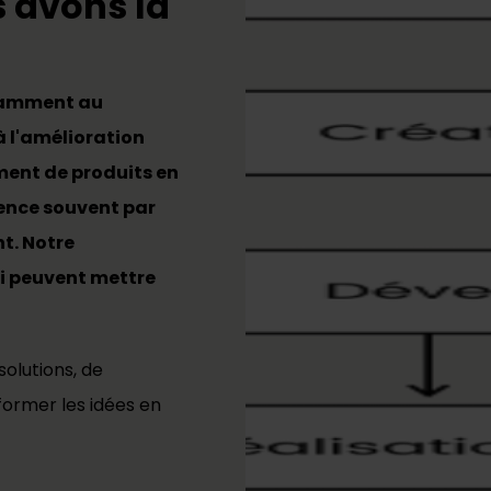
s avons la
stamment au
 l'amélioration
ment de produits en
ence souvent par
nt. Notre
i peuvent mettre
olutions, de
former les idées en